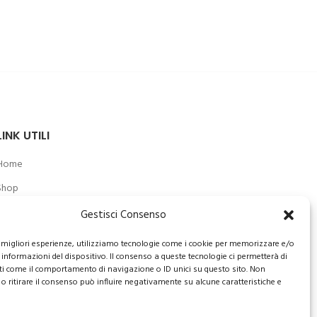
LINK UTILI
Home
Shop
Chi siamo
Gestisci Consenso
Privacy e policy
le migliori esperienze, utilizziamo tecnologie come i cookie per memorizzare e/o
 informazioni del dispositivo. Il consenso a queste tecnologie ci permetterà di
Termini di vendita
ti come il comportamento di navigazione o ID unici su questo sito. Non
o ritirare il consenso può influire negativamente su alcune caratteristiche e
Contatti