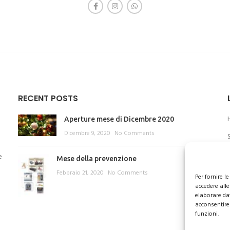
RECENT POSTS
Aperture mese di Dicembre 2020
Dicembre 9, 2020
No Comments
e
Mese della prevenzione
Febbraio 21, 2020
No Comments
Per fornire 
accedere alle
elaborare da
acconsentire 
funzioni.