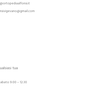
@ortopediaalfonsi.it
onsivigevano@gmail.com
alsiasi tua
Sabato 9:00 – 12:30