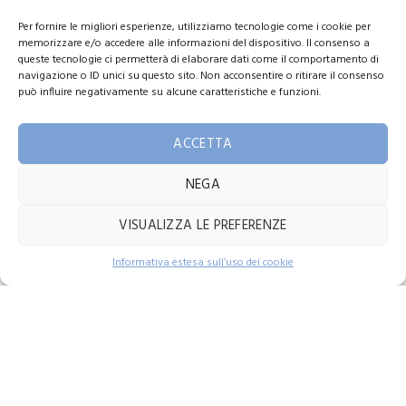
Aperture mese di Dicembre 2020
Per fornire le migliori esperienze, utilizziamo tecnologie come i cookie per
memorizzare e/o accedere alle informazioni del dispositivo. Il consenso a
Dicembre 9, 2020
No Comments
queste tecnologie ci permetterà di elaborare dati come il comportamento di
navigazione o ID unici su questo sito. Non acconsentire o ritirare il consenso
Mese della prevenzione
può influire negativamente su alcune caratteristiche e funzioni.
Febbraio 21, 2020
No Comments
ACCETTA
Utilizziamo i cookie per migliorare la tua esperienza sul nostro
NEGA
LINK UTILI
sito web. Navigando su questo sito, accetti il ​​nostro utilizzo dei
cookie.
VISUALIZZA LE PREFERENZE
Home
Contattaci!
MORE INFO
ACCEPT
Shop
Informativa estesa sull’uso dei cookie
OPEN
CHATY
Chi siamo
Privacy e policy
Termini di vendita
Contatti