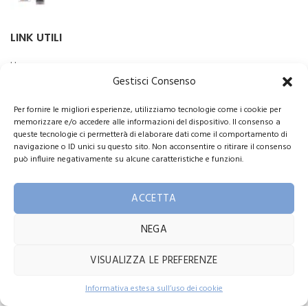
LINK UTILI
Home
Gestisci Consenso
Shop
Per fornire le migliori esperienze, utilizziamo tecnologie come i cookie per
Chi siamo
memorizzare e/o accedere alle informazioni del dispositivo. Il consenso a
queste tecnologie ci permetterà di elaborare dati come il comportamento di
Privacy e policy
navigazione o ID unici su questo sito. Non acconsentire o ritirare il consenso
Termini di vendita
può influire negativamente su alcune caratteristiche e funzioni.
Contatti
ACCETTA
Utilizziamo i cookie per migliorare la tua esperienza sul nostro
NEGA
Ortopedia Alfonsi C.F.: 10214750159 P.IVA: 01645540186
sito web. Navigando su questo sito, accetti il ​​nostro utilizzo dei
cookie.
VISUALIZZA LE PREFERENZE
Contattaci!
MORE INFO
ACCEPT
Informativa estesa sull’uso dei cookie
OPEN
CHATY