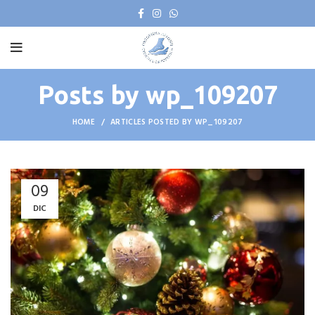
Posts by
wp_109207
HOME
ARTICLES POSTED BY WP_109207
09
DIC