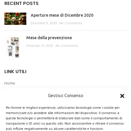
RECENT POSTS
Aperture mese di Dicembre 2020
Dicembre 9, 2020
No Comments
Mese della prevenzione
Febbraio 21, 2020
No Comments
LINK UTILI
Home
Shop
Gestisci Consenso
Chi siamo
Per fornire le migliori esperienze, utilizziamo tecnologie come i cookie per
Privacy e policy
memorizzare e/o accedere alle informazioni del dispositivo. Il consenso a
queste tecnologie ci permetterà di elaborare dati come il comportamento di
Termini di vendita
navigazione o ID unici su questo sito. Non acconsentire o ritirare il consenso
può influire negativamente su alcune caratteristiche e funzioni.