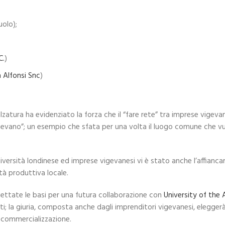
olo);
C.
)
 Alfonsi Snc
)
lzatura ha evidenziato la forza che il “fare rete” tra imprese vigeva
vano”; un esempio che sfata per una volta il luogo comune che vuole
niversità londinese ed imprese vigevanesi vi è stato anche l’affianc
tà produttiva locale.
gettate le basi per una futura collaborazione con
University of the
; la giuria, composta anche dagli imprenditori vigevanesi, eleggerà il
 commercializzazione.