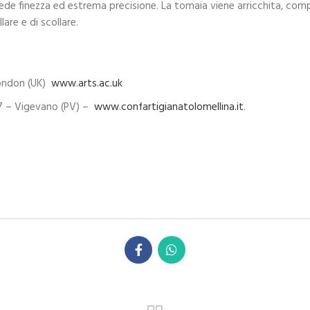
hiede finezza ed estrema precisione. La tomaia viene arricchita, co
are e di scollare.
London (UK)
www.arts.ac.uk
 7 – Vigevano (PV) –
www.confartigianatolomellina.it
.