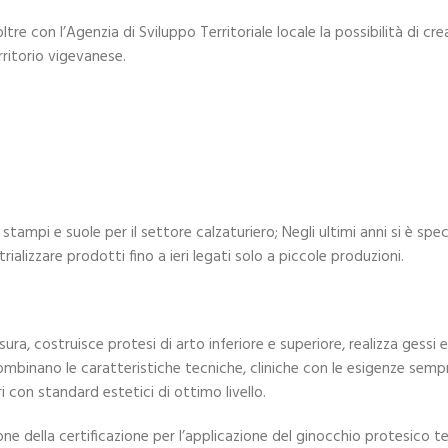
re con l’Agenzia di Sviluppo Territoriale locale la possibilità di crea
rritorio vigevanese.
ampi e suole per il settore calzaturiero; Negli ultimi anni si è spec
alizzare prodotti fino a ieri legati solo a piccole produzioni.
ura, costruisce protesi di arto inferiore e superiore, realizza gessi
ombinano le caratteristiche tecniche, cliniche con le esigenze sempre
i con standard estetici di ottimo livello.
zione della certificazione per l’applicazione del ginocchio protesic