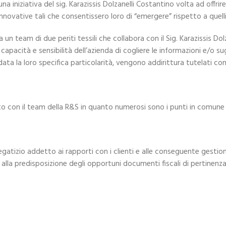
a iniziativa del sig. Karazissis Dolzanelli Costantino volta ad offrir
nnovative tali che consentissero loro di “emergere” rispetto a quelli
a un team di due periti tessili che collabora con il Sig. Karazissis Do
a capacità e sensibilità dell’azienda di cogliere le informazioni e/o s
 data la loro specifica particolarità, vengono addirittura tutelati co
to con il team della R&S in quanto numerosi sono i punti in comune 
tizio addetto ai rapporti con i clienti e alle conseguente gestion
 e alla predisposizione degli opportuni documenti fiscali di pertinenza